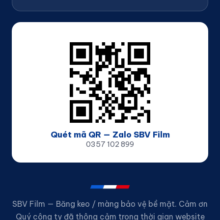
Quét mã QR — Zalo SBV Film
0357 102 899
SBV Film — Băng keo / màng bảo vệ bề mặt. Cảm ơn
Quý công ty đã thông cảm trong thời gian website