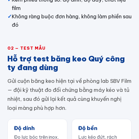
film
✓
Không ràng buộc đơn hàng, không làm phiền sau
đó
02 — TEST MẪU
Hỗ trợ test băng keo Quý công
ty đang dùng
Gửi cuộn băng keo hiện tại về phòng lab SBV Film
— đội kỹ thuật đo đối chứng bằng máy kéo và tủ
nhiệt, sau đó gửi lại kết quả cùng khuyến nghị
loại màng phù hợp hơn.
Độ dính
Độ bền
Đo lực bóc trên inox,
Lực kéo đứt, rách