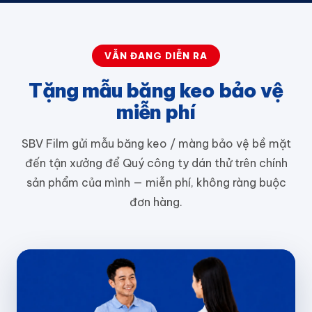
VẪN ĐANG DIỄN RA
Tặng mẫu băng keo bảo vệ
miễn phí
SBV Film gửi mẫu băng keo / màng bảo vệ bề mặt
đến tận xưởng để Quý công ty dán thử trên chính
sản phẩm của mình — miễn phí, không ràng buộc
đơn hàng.