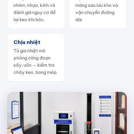
nhôm, nhựa, kính và
màng sau lưu kho và
đánh giá nguy cơ để
vận chuyển đường
lại keo khi bóc.
dài.
Chịu nhiệt
Tủ gia nhiệt mô
phỏng công đoạn
sấy, uốn — kiểm tra
chảy keo, bong mép.