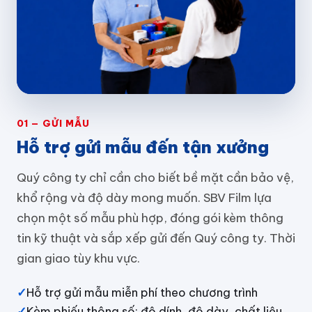
01 — GỬI MẪU
Hỗ trợ gửi mẫu đến tận xưởng
Quý công ty chỉ cần cho biết bề mặt cần bảo vệ,
khổ rộng và độ dày mong muốn. SBV Film lựa
chọn một số mẫu phù hợp, đóng gói kèm thông
tin kỹ thuật và sắp xếp gửi đến Quý công ty. Thời
gian giao tùy khu vực.
✓
Hỗ trợ gửi mẫu miễn phí theo chương trình
✓
Kèm phiếu thông số: độ dính, độ dày, chất liệu