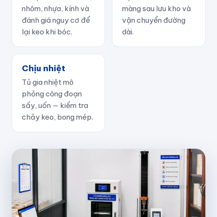
nhôm, nhựa, kính và
màng sau lưu kho và
đánh giá nguy cơ để
vận chuyển đường
lại keo khi bóc.
dài.
Chịu nhiệt
Tủ gia nhiệt mô
phỏng công đoạn
sấy, uốn — kiểm tra
chảy keo, bong mép.