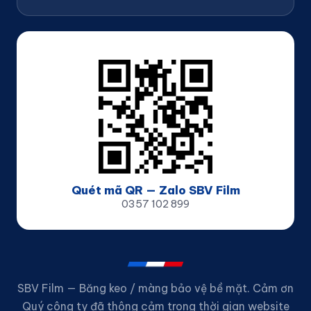
Quét mã QR — Zalo SBV Film
0357 102 899
SBV Film — Băng keo / màng bảo vệ bề mặt. Cảm ơn
Quý công ty đã thông cảm trong thời gian website