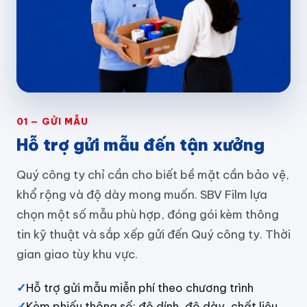
01 — GỬI MẪU
Hỗ trợ gửi mẫu đến tận xưởng
Quý công ty chỉ cần cho biết bề mặt cần bảo vệ,
khổ rộng và độ dày mong muốn. SBV Film lựa
chọn một số mẫu phù hợp, đóng gói kèm thông
tin kỹ thuật và sắp xếp gửi đến Quý công ty. Thời
gian giao tùy khu vực.
✓
Hỗ trợ gửi mẫu miễn phí theo chương trình
✓
Kèm phiếu thông số: độ dính, độ dày, chất liệu