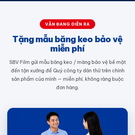
VẪN ĐANG DIỄN RA
Tặng mẫu băng keo bảo vệ
miễn phí
SBV Film gửi mẫu băng keo / màng bảo vệ bề mặt
đến tận xưởng để Quý công ty dán thử trên chính
sản phẩm của mình — miễn phí, không ràng buộc
đơn hàng.