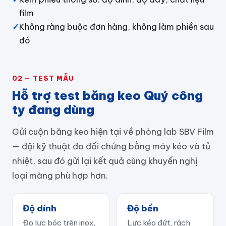
film
✓
Không ràng buộc đơn hàng, không làm phiền sau
đó
02 — TEST MẪU
Hỗ trợ test băng keo Quý công
ty đang dùng
Gửi cuộn băng keo hiện tại về phòng lab SBV Film
— đội kỹ thuật đo đối chứng bằng máy kéo và tủ
nhiệt, sau đó gửi lại kết quả cùng khuyến nghị
loại màng phù hợp hơn.
Độ dính
Độ bền
Đo lực bóc trên inox,
Lực kéo đứt, rách