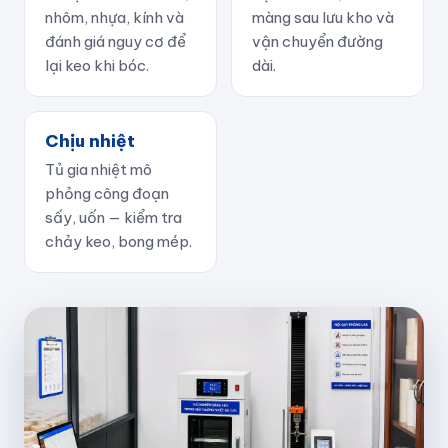
nhôm, nhựa, kính và
màng sau lưu kho và
đánh giá nguy cơ để
vận chuyển đường
lại keo khi bóc.
dài.
Chịu nhiệt
Tủ gia nhiệt mô
phỏng công đoạn
sấy, uốn — kiểm tra
chảy keo, bong mép.