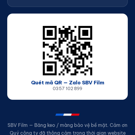
Quét mã QR — Zalo SBV Film
0357 102 899
SBV Film — Băng keo / màng bảo vệ bề mặt. Cảm ơn
Quý công ty đã thông cảm trong thời gian website