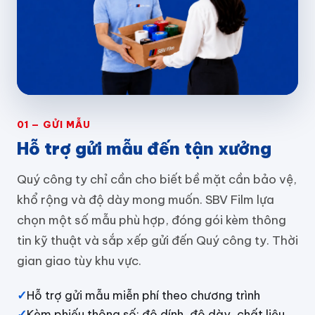
01 — GỬI MẪU
Hỗ trợ gửi mẫu đến tận xưởng
Quý công ty chỉ cần cho biết bề mặt cần bảo vệ,
khổ rộng và độ dày mong muốn. SBV Film lựa
chọn một số mẫu phù hợp, đóng gói kèm thông
tin kỹ thuật và sắp xếp gửi đến Quý công ty. Thời
gian giao tùy khu vực.
✓
Hỗ trợ gửi mẫu miễn phí theo chương trình
✓
Kèm phiếu thông số: độ dính, độ dày, chất liệu