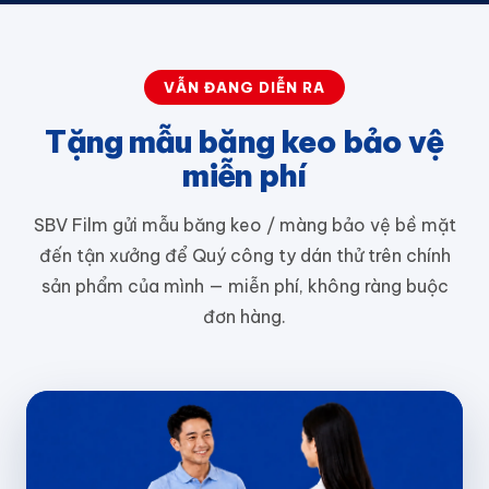
VẪN ĐANG DIỄN RA
Tặng mẫu băng keo bảo vệ
miễn phí
SBV Film gửi mẫu băng keo / màng bảo vệ bề mặt
đến tận xưởng để Quý công ty dán thử trên chính
sản phẩm của mình — miễn phí, không ràng buộc
đơn hàng.