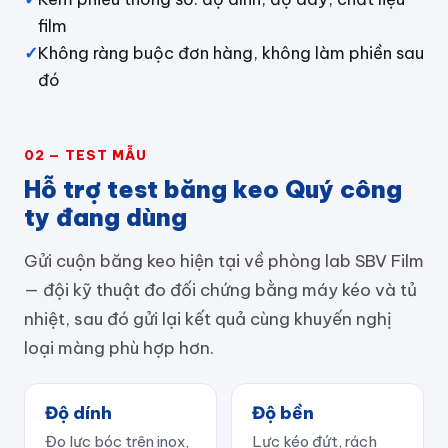
film
✓
Không ràng buộc đơn hàng, không làm phiền sau
đó
02 — TEST MẪU
Hỗ trợ test băng keo Quý công
ty đang dùng
Gửi cuộn băng keo hiện tại về phòng lab SBV Film
— đội kỹ thuật đo đối chứng bằng máy kéo và tủ
nhiệt, sau đó gửi lại kết quả cùng khuyến nghị
loại màng phù hợp hơn.
Độ dính
Độ bền
Đo lực bóc trên inox,
Lực kéo đứt, rách