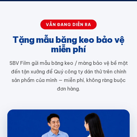
VẪN ĐANG DIỄN RA
Tặng mẫu băng keo bảo vệ
miễn phí
SBV Film gửi mẫu băng keo / màng bảo vệ bề mặt
đến tận xưởng để Quý công ty dán thử trên chính
sản phẩm của mình — miễn phí, không ràng buộc
đơn hàng.