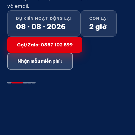
và email.
DỰ KIẾN HOẠT ĐỘNG LẠI
CÒN LẠI
08 · 08 · 2026
2 giờ
Gọi/Zalo: 0357 102 899
Nhận mẫu miễn phí ↓