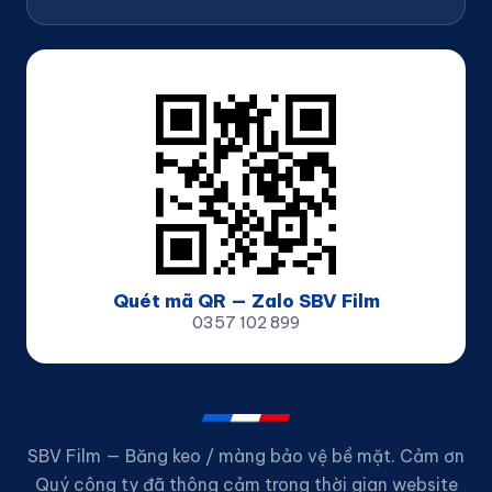
Quét mã QR — Zalo SBV Film
0357 102 899
SBV Film — Băng keo / màng bảo vệ bề mặt. Cảm ơn
Quý công ty đã thông cảm trong thời gian website