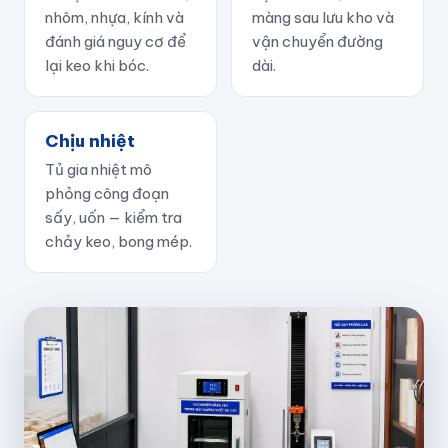
nhôm, nhựa, kính và
màng sau lưu kho và
đánh giá nguy cơ để
vận chuyển đường
lại keo khi bóc.
dài.
Chịu nhiệt
Tủ gia nhiệt mô
phỏng công đoạn
sấy, uốn — kiểm tra
chảy keo, bong mép.