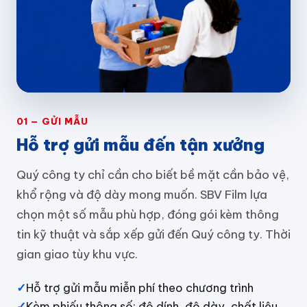
01 — GỬI MẪU
Hỗ trợ gửi mẫu đến tận xưởng
Quý công ty chỉ cần cho biết bề mặt cần bảo vệ,
khổ rộng và độ dày mong muốn. SBV Film lựa
chọn một số mẫu phù hợp, đóng gói kèm thông
tin kỹ thuật và sắp xếp gửi đến Quý công ty. Thời
gian giao tùy khu vực.
✓
Hỗ trợ gửi mẫu miễn phí theo chương trình
✓
Kèm phiếu thông số: độ dính, độ dày, chất liệu