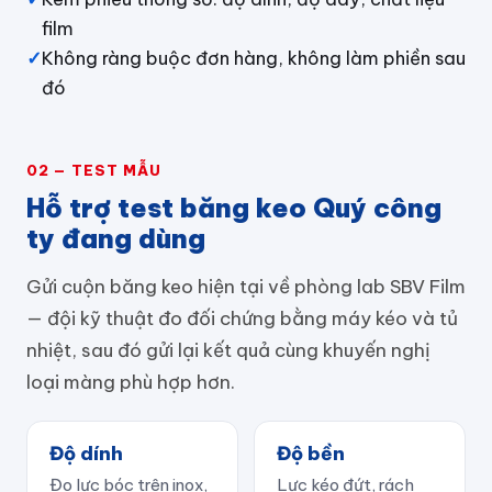
film
✓
Không ràng buộc đơn hàng, không làm phiền sau
đó
02 — TEST MẪU
Hỗ trợ test băng keo Quý công
ty đang dùng
Gửi cuộn băng keo hiện tại về phòng lab SBV Film
— đội kỹ thuật đo đối chứng bằng máy kéo và tủ
nhiệt, sau đó gửi lại kết quả cùng khuyến nghị
loại màng phù hợp hơn.
Độ dính
Độ bền
Đo lực bóc trên inox,
Lực kéo đứt, rách