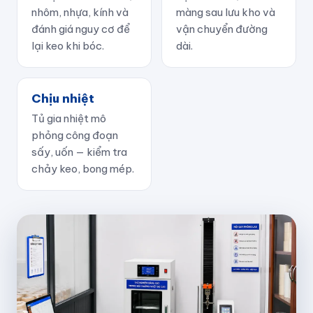
nhôm, nhựa, kính và
màng sau lưu kho và
đánh giá nguy cơ để
vận chuyển đường
lại keo khi bóc.
dài.
Chịu nhiệt
Tủ gia nhiệt mô
phỏng công đoạn
sấy, uốn — kiểm tra
chảy keo, bong mép.