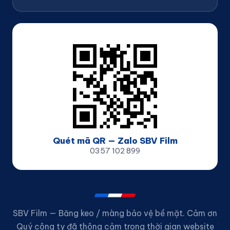
Quét mã QR — Zalo SBV Film
0357 102 899
SBV Film — Băng keo / màng bảo vệ bề mặt. Cảm ơn
Quý công ty đã thông cảm trong thời gian website